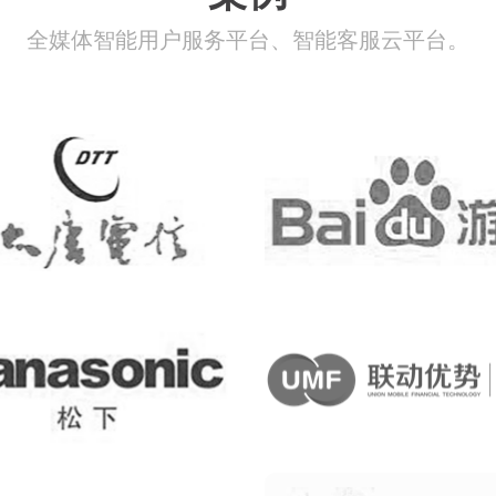
全媒体智能用户服务平台、智能客服云平台。