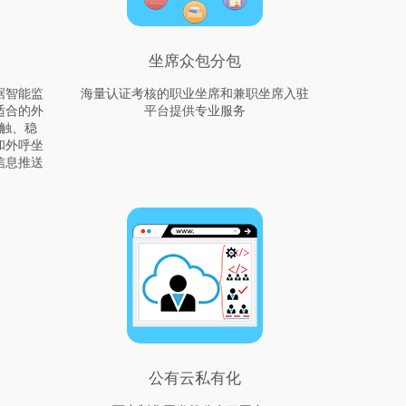
坐席众包分包
据智能监
海量认证考核的职业坐席和兼职坐席入驻
适合的外
平台提供专业服务
触、稳
和外呼坐
信息推送
公有云私有化