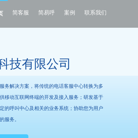
简客服
简易呼
案例
联系我们
页
科技有限公司
服务解决方案，将传统的电话客服中心转换为多
供移动互联网终端的开发及接入服务；研发基于
定的呼叫中心及相关的业务系统；协助您为用户
的服务。