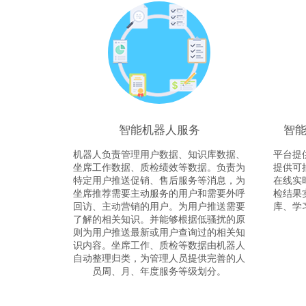
智能机器人服务
智
机器人负责管理用户数据、知识库数据、
平台提
坐席工作数据、质检绩效等数据。负责为
提供可
特定用户推送促销、售后服务等消息，为
在线实
坐席推荐需要主动服务的用户和需要外呼
检结果
回访、主动营销的用户。为用户推送需要
库、学
了解的相关知识。并能够根据低骚扰的原
则为用户推送最新或用户查询过的相关知
识内容。坐席工作、质检等数据由机器人
自动整理归类，为管理人员提供完善的人
员周、月、年度服务等级划分。